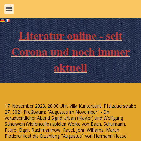
Literatur online - seit
Corona und noch immer
aktuell
17. November 2023, 20:00 Uhr, Villa Kunterbunt, Pfalzauerstraße
27, 3021 Preßbaum: "Augustus im November" - Ein
voradventlicher Abend Sigrid Urban (Klavier) und Wolfgang
Scheiwein (Violoncello) spielen Werke von Bach, Schumann,
Fauré, Elgar, Rachmaninow, Ravel, John Williams, Martin
Ploderer liest die Erzählung "Augustus" von Hermann Hesse