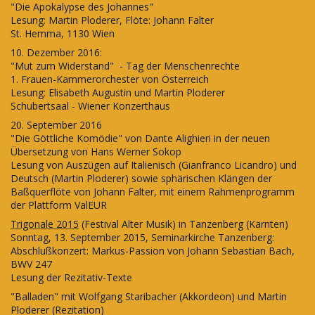
"Die Apokalypse des Johannes"
Lesung: Martin Ploderer, Flöte: Johann Falter
St. Hemma, 1130 Wien
10. Dezember 2016:
"Mut zum Widerstand" - Tag der Menschenrechte
1. Frauen-Kammerorchester von Österreich
Lesung: Elisabeth Augustin und Martin Ploderer
Schubertsaal - Wiener Konzerthaus
20. September 2016
"Die Göttliche Komödie" von Dante Alighieri in der neuen
Übersetzung von Hans Werner Sokop
Lesung von Auszügen auf Italienisch (Gianfranco Licandro) und
Deutsch (Martin Ploderer) sowie sphärischen Klängen der
Baßquerflöte von Johann Falter, mit einem Rahmenprogramm
der Plattform ValEUR
Trigonale 2015
(Festival Alter Musik) in Tanzenberg (Kärnten)
Sonntag, 13. September 2015, Seminarkirche Tanzenberg:
Abschlußkonzert: Markus-Passion von Johann Sebastian Bach,
BWV 247
Lesung der Rezitativ-Texte
"Balladen" mit Wolfgang Staribacher (Akkordeon) und Martin
Ploderer (Rezitation)