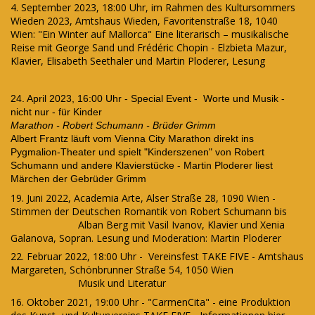
4. September 2023, 18:00 Uhr, im Rahmen des Kultursommers
Wieden 2023, Amtshaus Wieden, Favoritenstraße 18, 1040
Wien: "Ein Winter auf Mallorca" Eine literarisch – musikalische
Reise mit George Sand und Frédéric Chopin - Elzbieta Mazur,
Klavier, Elisabeth Seethaler und Martin Ploderer, Lesung
24. April 2023, 16:00 Uhr - Special Event - Worte und Musik -
nicht nur - für Kinder
Marathon - Robert Schumann - Brüder Grimm
Albert Frantz läuft vom Vienna City Marathon direkt ins
Pygmalion-Theater und spielt "Kinderszenen" von Robert
Schumann und andere Klavierstücke - Martin Ploderer liest
Märchen der Gebrüder Grimm
19. Juni 2022, Academia Arte, Alser Straße 28, 1090 Wien -
Stimmen der Deutschen Romantik von Robert Schumann bis
Alban Berg mit Vasil Ivanov, Klavier und Xenia
Galanova, Sopran. Lesung und Moderation: Martin Ploderer
22. Februar 2022, 18:00 Uhr - Vereinsfest TAKE FIVE - Amtshaus
Margareten, Schönbrunner Straße 54, 1050 Wien
Musik und Literatur
16. Oktober
2021,
19:00 Uhr - "CarmenCita" - eine Produktion