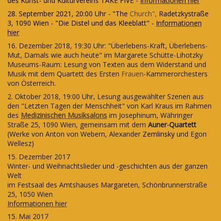
des Kunst- und Kulturvereins TAKE FIVE -
Informationen hier
28. September 2021, 20:00 Uhr - "The
Church",
Radetzkystraße
3, 1090 Wien - "Die Distel und das Kleeblatt" -
Informationen
hier
16. Dezember 2018, 19:30 Uhr: "Überlebens-Kraft, Überlebens-
Mut, Damals wie auch heute" im Margarete Schütte-Lihotzky
Museums-Raum: Lesung von Texten aus dem Widerstand und
Musik mit dem Quartett des Ersten
Frauen
-Kammerorchesters
von Österreich.
2. Oktober 2018, 19:00 Uhr, Lesung ausgewählter Szenen aus
den "Letzten Tagen der Menschheit" von Karl Kraus im Rahmen
des
Medizinischen Musiksalons
im Josephinum, Währinger
Straße 25, 1090 Wien, gemeinsam mit dem
Auner-Quartett
(Werke von Anton von Webern, Alexander
Zemlinsky
und Egon
Wellesz)
15. Dezember 2017
Winter- und Weihnachtslieder und -geschichten aus der ganzen
Welt
im Festsaal des Amtshauses Margareten,
Schönbrunnerstraße
25, 1050 Wien
Informationen hier
15. Mai 2017